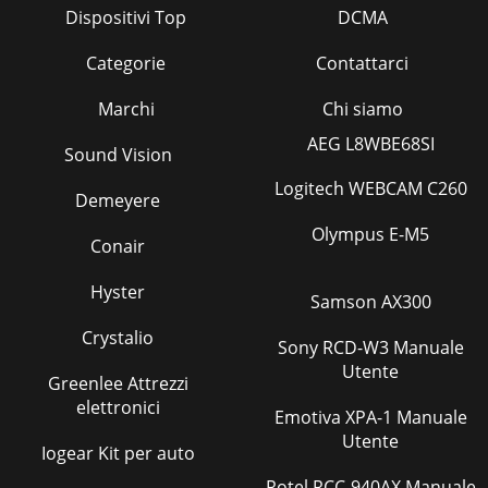
Dispositivi Top
DCMA
Categorie
Contattarci
Marchi
Chi siamo
AEG L8WBE68SI
Sound Vision
Logitech WEBCAM C260
Demeyere
Olympus E-M5
Conair
Hyster
Samson AX300
Crystalio
Sony RCD-W3 Manuale
Utente
Greenlee Attrezzi
elettronici
Emotiva XPA-1 Manuale
Utente
Iogear Kit per auto
Rotel RCC-940AX Manuale