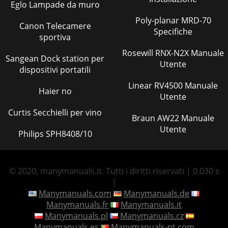
Eglo Lampade da muro
Poly-planar MRD-70
Canon Telecamere
Specifiche
sportiva
Rosewill RNX-N2X Manuale
Sangean Dock station per
Utente
dispositivi portatili
Linear RV4500 Manuale
Haier no
Utente
Curtis Secchielli per vino
Braun AW22 Manuale
Utente
Philips SPH8408/10
© 2020, manymanuals.it. Tutti i diritti riservati | 0.030 s
|
Manymanuals.com
Manymanuals.de
Manymanuals.fr
Manymanuals.it
Manymanuals.pl
Manymanuals.cz
Manymanuals.es
Manymanuals-pt.com