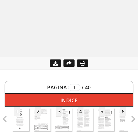
PAGINA
/
40
INDICE
1
2
3
4
5
6