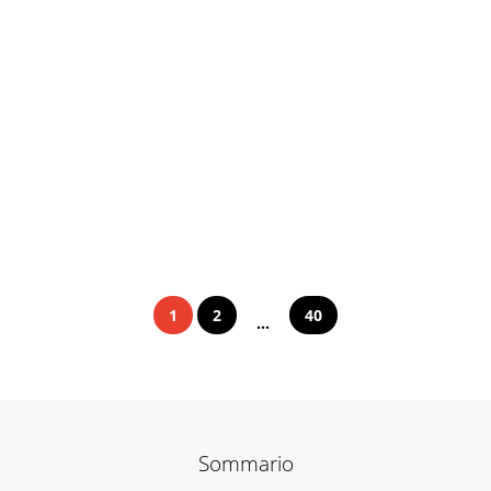
1
2
40
...
Sommario