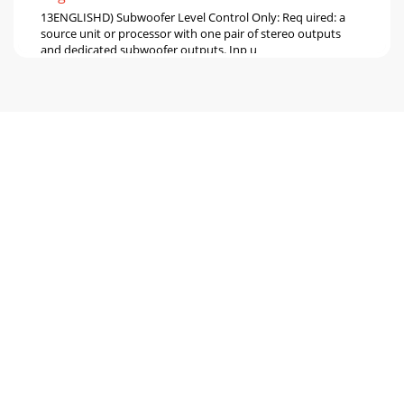
13ENGLISHD) Subwoofer Level Control Only: Req uired: a
source unit or processor with one pair of stereo outputs
and dedicated subwoofer outputs. Inp u
Pagina 6
14 | JL Audio - XD600/6 Owner’s Manual APPENDIX A:Input
Sensitivity Level SettingFollowing the directions below will
allow the installer to adjust
Pagina 7
15ENGLISHAPPENDIX C:XD600/6 SpecificationsGeneral
Specifications:Recommended Fuse Value:
50ARecommended Fuse Type: MAXI™ or AGUInput
Sections:No. of
Pagina 8
16 | JL Audio - XD600/6 Owner’s Manual “How do I properly
set the input sensitivity on my amplifier?” Please refer to
Appendix A (page 14) to set
Pagina 9
17ENGLISH“My amplifier shuts off once in a while, usually at