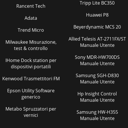
XD600/6 ist ein flexibler Verstärker, der multiple System-
Tripp Lite BC350
Rancent Tech
Konfigurationen ermöglic
Huawei P8
Adata
Pagina 27
13DEUTSCHan Kanal 5&6 des XD600/6 an. (Stellen Sie den
Beyerdynamic MCS 20
Trend Micro
Schalter „Input Mode“ auf „6Ch“).Resultat: Der Anwender
kann den Pegel des Subwoofers unabh
Allied Telesis AT-2711FX/ST
Milwaukee Misurazione,
Manuale Utente
Pagina 28
test & controllo
14 | JL Audio - XD600/6 BenutzerhandbuchANHANG
Sony MDR-HW700DS
IHome Dock station per
A:Einstellung der EingangsempfindlichkeitDie folgenden
Manuale Utente
Hinweise helfen dem Anwender die Eingangsempfi
dispositivi portatili
Samsung SGH-D830
Pagina 29
Kenwood Trasmettitori FM
Manuale Utente
15DEUTSCHANHANG C:XD600/6 Technische
DatenAllgemeine Angaben: Empfohlener Sicherungswert:
Epson Utility Software
Hp Insight Control
50A Empfohlener Sicherungstyp: AGU oder MaxiFuse™
generico
Anzahl d
Manuale Utente
Metabo Spruzzatori per
Pagina 30
Samsung HW-H355
vernici
16 | JL Audio - XD600/6 Benutzerhandbuch“Wie stelle ich die
Manuale Utente
Eingangsempfindlichkeit meines Verstärkers richtig