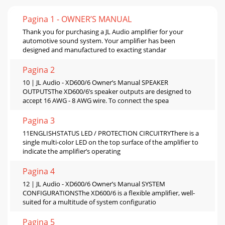
Pagina 1 - OWNER’S MANUAL
Thank you for purchasing a JL Audio amplifier for your
automotive sound system. Your amplifier has been
designed and manufactured to exacting standar
Pagina 2
10 | JL Audio - XD600/6 Owner’s Manual SPEAKER
OUTPUTSThe XD600/6’s speaker outputs are designed to
accept 16 AWG - 8 AWG wire. To connect the spea
Pagina 3
11ENGLISHSTATUS LED / PROTECTION CIRCUITRYThere is a
single multi-color LED on the top surface of the amplifier to
indicate the amplifier’s operating
Pagina 4
12 | JL Audio - XD600/6 Owner’s Manual SYSTEM
CONFIGURATIONSThe XD600/6 is a flexible amplifier, well-
suited for a multitude of system configuratio
Pagina 5