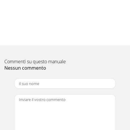
higher volumes.” Check your voltage source and grounding
point. The power supply of the
Pagina 10
18 | JL Audio - XD600/6 Owner’s Manual INSTALLATION
NOTES:Use this diagram to document your amplifier’s
switch and control positions.
Pagina 11
19ENGLISH
Commenti su questo manuale
Nessun commento
Pagina 12
2 | JL Audio - XD600/6 Owner’s Manual PROTECT YOUR
HEARING! We value you as a long-term customer. For that
reason, we urge you to practice restrain
Pagina 13
LIMITED WARRANTY  AMPLIFIERS USAJL AUDIO
warrants this product to be free of defects in materials and
workmanship for a period of two (2) years. T
Pagina 14