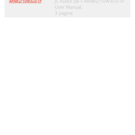
JL Audio SB-T-4RNR2/10W3v3/TP
4RNR2/10W3v3/TP
User Manual,
3 pagine