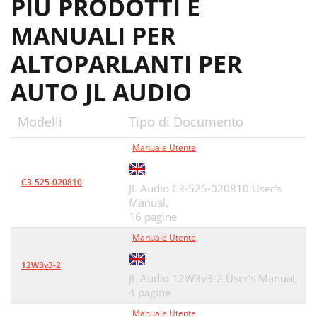
PIÙ PRODOTTI E
MANUALI PER
ALTOPARLANTI PER
AUTO JL AUDIO
Modelli
Tipo di Documento
Manuale Utente
C3-525-020810
JL Audio C3-525-020810 User's
Manual,
16 pagine
Manuale Utente
12W3v3-2
JL Audio 12W3v3-2 User's Manual,
4 pagine
Manuale Utente