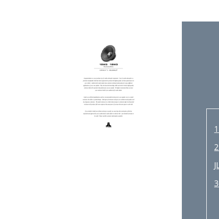
2
J
3