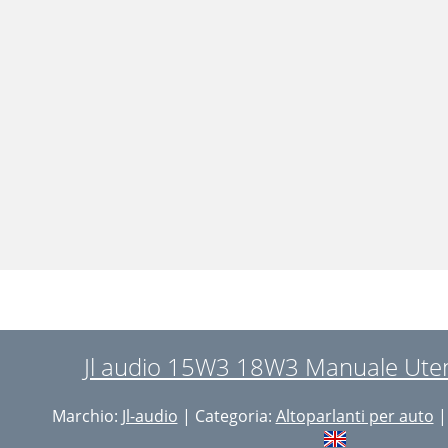
Jl audio 15W3 18W3 Manuale Uten
Marchio:
Jl-audio
| Categoria:
Altoparlanti per auto
|