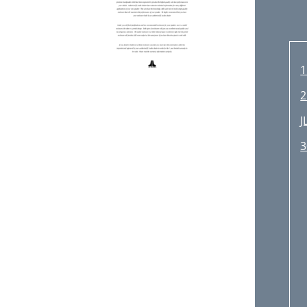
2
J
3