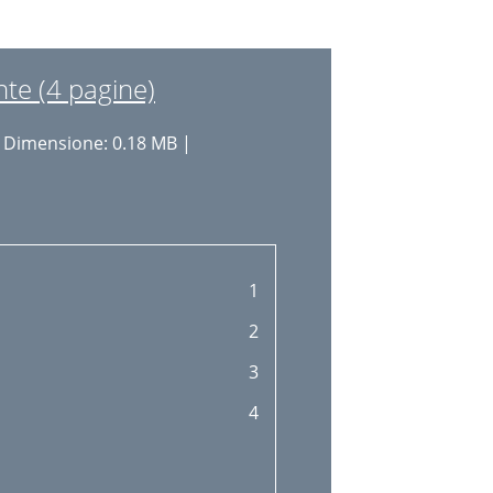
te (4 pagine)
 Dimensione: 0.18 MB |
1
2
3
4