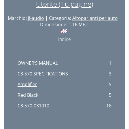
Utente (16 pagine)
Marchio:
Jl-audio
| Categoria:
Altoparlanti per auto
|
Dimensione: 1.16 MB |
Indice
OWNER’S MANUAL
1
C3-570 SPECIFICATIONS
3
Ampliﬁer
5
Red Black
5
C3-570-031010
16