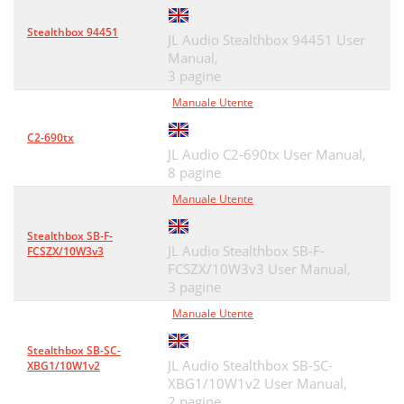
Stealthbox 94451
JL Audio Stealthbox 94451 User
Manual,
3 pagine
Manuale Utente
C2-690tx
JL Audio C2-690tx User Manual,
8 pagine
Manuale Utente
Stealthbox SB-F-
JL Audio Stealthbox SB-F-
FCSZX/10W3v3
FCSZX/10W3v3 User Manual,
3 pagine
Manuale Utente
Stealthbox SB-SC-
JL Audio Stealthbox SB-SC-
XBG1/10W1v2
XBG1/10W1v2 User Manual,
2 pagine