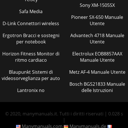
Sony XM-1505SX
Safa Media
Pioneer SX-650 Manuale
D-Link Connettori wireless
Utente
Ergotron Bracci e sostegni
Advantech 4718 Manuale
per notebook
Utente
Horizon Fitness Monitor di
Electrolux EOB8857AAX
ritmo cardiaco
Manuale Utente
Blaupunkt Sistemi di
Metz AF-4 Manuale Utente
videosorveglianza per auto
Bosch BGS21833 Manuale
Lantronix no
delle Istruzioni
© 2020, manymanuals.it. Tutti i diritti riservati | 0.028 s
|
Manymanuals.com
Manymanuals.de