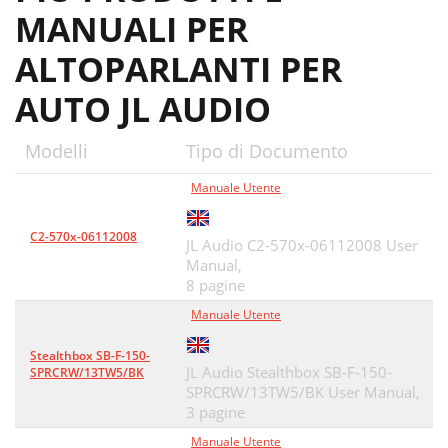
MANUALI PER
ALTOPARLANTI PER
AUTO JL AUDIO
Modelli
Tipo di Documento
Manuale Utente
C2-570x-06112008
JL Audio C2-570x-06112008 User
Manual,
8 pagine
Manuale Utente
Stealthbox SB-F-150-
JL Audio Stealthbox SB-F-150-
SPRCRW/13TW5/BK
SPRCRW/13TW5/BK User Manual,
3 pagine
Manuale Utente