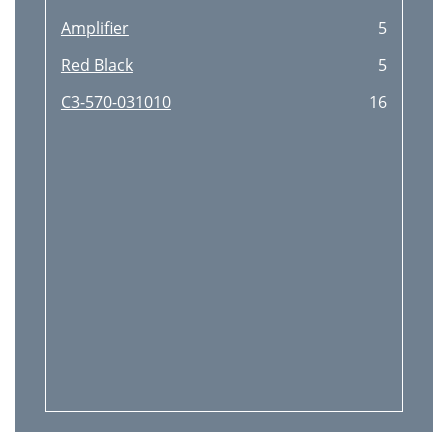
Ampliﬁer
5
Red Black
5
C3-570-031010
16