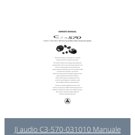
Jl audio C3-570-031010 Manuale