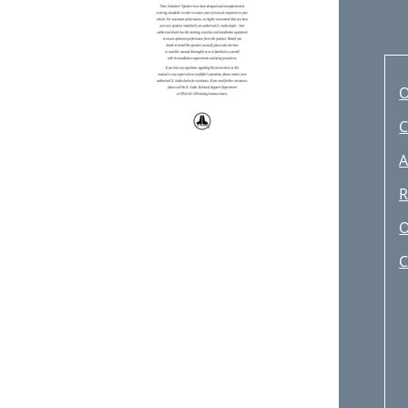
C
A
R
O
C