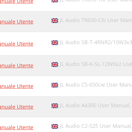
nuale Utente
JL Audio TR600-CXi User Man
nuale Utente
JL Audio SB-T-4RNR2/10W3v3
nuale Utente
JL Audio SB-K-SL-12W0v2 Us
nuale Utente
JL Audio C5-650cw User Man
nuale Utente
JL Audio A4300 User Manual,
nuale Utente
JL Audio C2-525 User Manual
nuale Utente