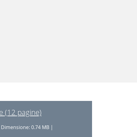
e (12 pagine)
 Dimensione: 0.74 MB |