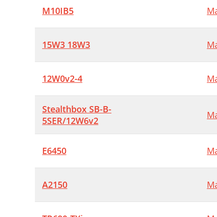
M10IB5
Ma
15W3 18W3
Ma
12W0v2-4
Ma
Stealthbox SB-B-
Ma
5SER/12W6v2
E6450
Ma
A2150
Ma