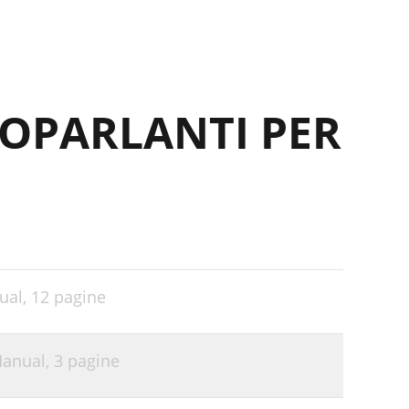
TOPARLANTI PER
ual,
12 pagine
Manual,
3 pagine