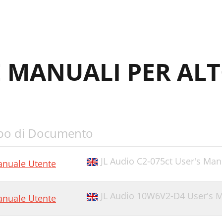
E MANUALI PER AL
po di Documento
JL Audio C2-075ct User's Man
nuale Utente
JL Audio 10W6V2-D4 User's 
nuale Utente