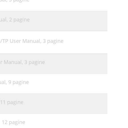
ual,
2 pagine
/TP User Manual,
3 pagine
er Manual,
3 pagine
ual,
9 pagine
11 pagine
,
12 pagine