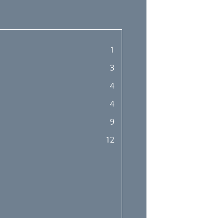
1
3
4
4
9
12