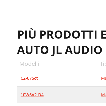
PIÙ PRODOTTI 
AUTO JL AUDIO
Modelli
Ti
C2-075ct
Ma
10W6V2-D4
Ma