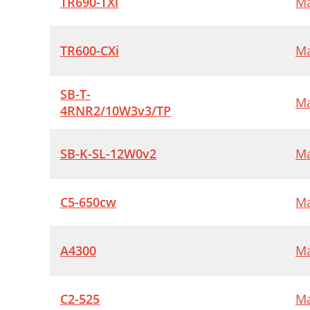
TR690-TXi
Ma
TR600-CXi
Ma
SB-T-
Ma
4RNR2/10W3v3/TP
SB-K-SL-12W0v2
Ma
C5-650cw
Ma
A4300
Ma
C2-525
Ma