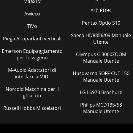
MaaxTV
Arb RD94
Awieco
Pentax Optio S10
TiVo
Saeco HD8856/09 Manuale
Piega Altoparlanti verticali
Utente
Emerson Equipaggiamento
Olympus C-3000ZOOM
per l’ossigeno
Manuale Utente
M-Audio Adattatori di
Husqvarna SOFF-CUT 150
interfaccia MIDI
Manuale Utente
Norcold Macchina per il
LG LS970 Brochure
ghiaccio
Philips MCD135/58
Russell Hobbs Miscelatori
Manuale Utente