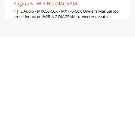
Pagina 5 - WIRING DIAGRAM:
4 | JL Audio - MX650-CCX / MX770-CCX Owner’s Manual 5to
amplier outputWIRING DIAGRAM:totweeter negative
inputfrom amplier negative outputfromampl
Pagina 6
6 | JL Audio - MX650-CCX / MX770-CCX Owner’s Manual
COAXIAL INSTALLATION PROCEDUREDiagram A (page 7)
shows the typical installation procedure into
Pagina 7
6 | JL Audio - MX650-CCX / MX770-CCX Owner’s Manual
7DIAGRAM AFiberglass Thickness Recommended Pilot Hole
Drill Size0.125 in. (3.18 mm) or less 7/6
Pagina 8
JLMX650/770-CCX_0608_SKU#011305Printed in USALIMITED
WARRANTY  MARINE SPEAKER SYSTEMS USAJL AUDIO
warrants this product to be free of defects in