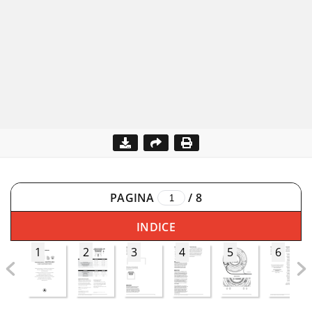
PAGINA
/
8
INDICE
1
2
3
4
5
6