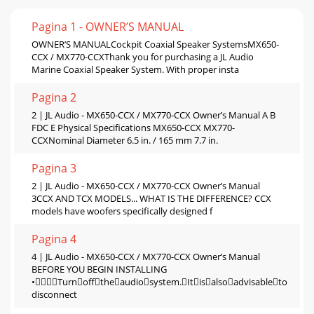
Pagina 1 - OWNER’S MANUAL
OWNER’S MANUALCockpit Coaxial Speaker SystemsMX650-
CCX / MX770-CCXThank you for purchasing a JL Audio
Marine Coaxial Speaker System. With proper insta
Pagina 2
2 | JL Audio - MX650-CCX / MX770-CCX Owner’s Manual A B
FDC E Physical Specifications MX650-CCX MX770-
CCXNominal Diameter 6.5 in. / 165 mm 7.7 in.
Pagina 3
2 | JL Audio - MX650-CCX / MX770-CCX Owner’s Manual
3CCX AND TCX MODELS... WHAT IS THE DIFFERENCE? CCX
models have woofers specifically designed f
Pagina 4
4 | JL Audio - MX650-CCX / MX770-CCX Owner’s Manual
BEFORE YOU BEGIN INSTALLING
•Turnofftheaudiosystem.Itisalsoadvisableto
disconnect