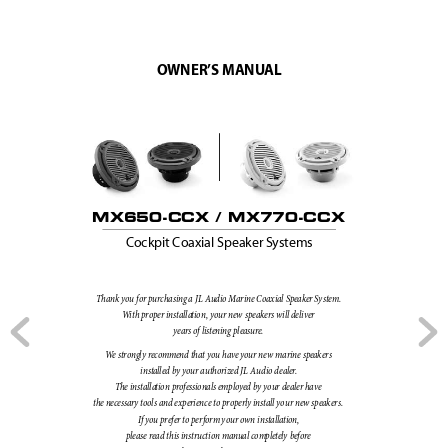
O
WNER’S 
MANU
AL
MX650-CCX 
/ 
MX770-CCX
C
ockpi
t 
Coaxi
al Spea
ker S
ystem
s
Thank you for pur
chasi
ng a JL 
Audi
o Marine Coaxial Speak
er System. 
W
ith proper installa
tion, your new 
speaker
s w
ill deliver  
years of listen
ing pleas
ur
e.
W
e stro
ngly re
com
mend tha
t you 
ha
ve your new 
marine spea
kers  
insta
lled by your autho
rized JL 
Audio deal
er
.  
The installa
tion 
pr
ofes
sion
als emplo
yed by your dealer have  
the neces
sary tools 
and experience to properl
y install your new speakers.   
If you prefer to per
form your own 
installa
tion, 
please read this instruction man
ual com
plete
ly 
befor
e  