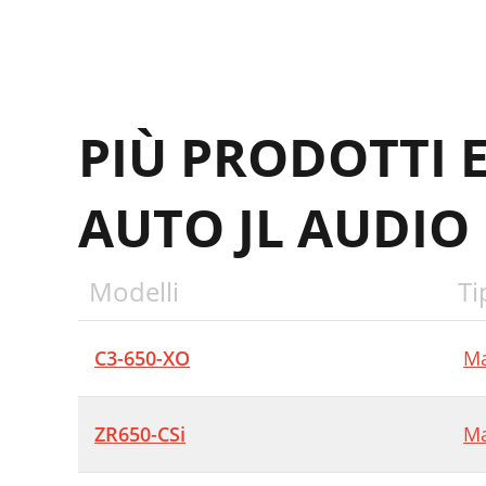
PIÙ PRODOTTI 
AUTO JL AUDIO
Modelli
Ti
C3-650-XO
Ma
ZR650-CSi
Ma