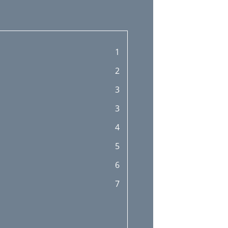
1
2
3
3
4
5
6
7