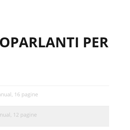
TOPARLANTI PER
anual,
16 pagine
anual,
12 pagine