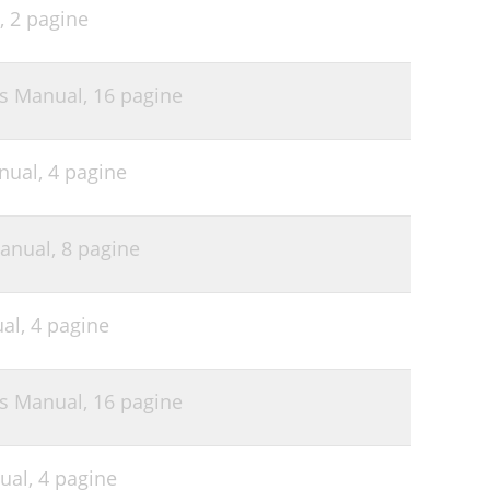
,
2 pagine
's Manual,
16 pagine
nual,
4 pagine
Manual,
8 pagine
ual,
4 pagine
's Manual,
16 pagine
ual,
4 pagine