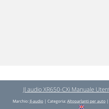
Jl audio XR650-CXi Manuale Utent
Marchio:
Jl-audio
| Categoria:
Altoparlanti per auto
|