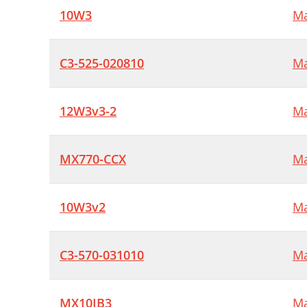
10W3
Ma
C3-525-020810
Ma
12W3v3-2
Ma
MX770-CCX
Ma
10W3v2
Ma
C3-570-031010
Ma
MX10IB3
Ma