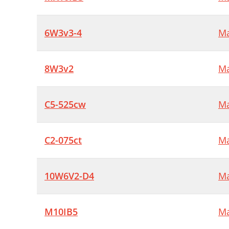
6W3v3-4
Ma
8W3v2
Ma
C5-525cw
Ma
C2-075ct
Ma
10W6V2-D4
Ma
M10IB5
Ma