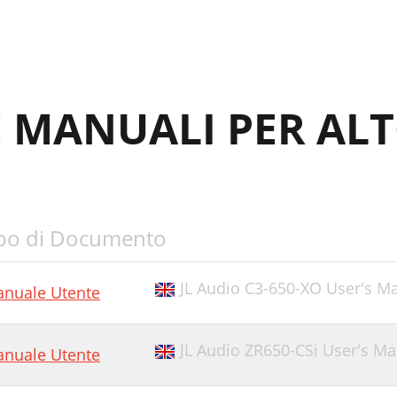
E MANUALI PER AL
po di Documento
JL Audio C3-650-XO User's M
nuale Utente
JL Audio ZR650-CSi User's M
nuale Utente