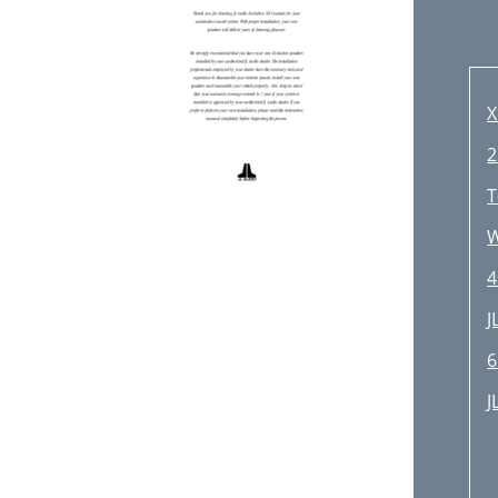
X
2
T
W
4
J
6
J