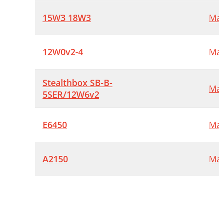
15W3 18W3
Ma
12W0v2-4
Ma
Stealthbox SB-B-
Ma
5SER/12W6v2
E6450
Ma
A2150
Ma