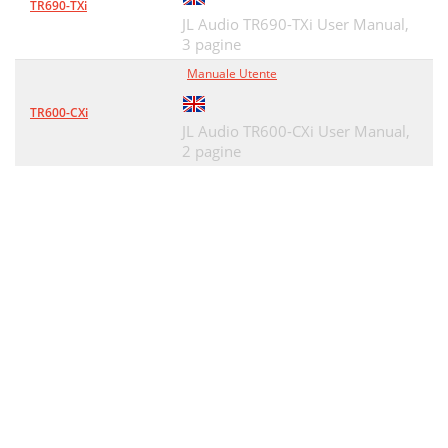
TR690-TXi
JL Audio TR690-TXi User Manual,
3 pagine
Manuale Utente
TR600-CXi
JL Audio TR600-CXi User Manual,
2 pagine