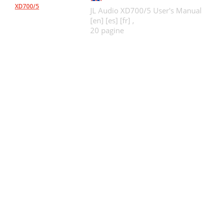
XD700/5
JL Audio XD700/5 User's Manual
[en] [es] [fr] ,
20 pagine