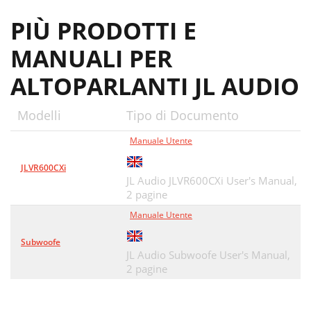
PIÙ PRODOTTI E
MANUALI PER
ALTOPARLANTI JL AUDIO
Modelli
Tipo di Documento
Manuale Utente
JLVR600CXi
JL Audio JLVR600CXi User's Manual,
2 pagine
Manuale Utente
Subwoofe
JL Audio Subwoofe User's Manual,
2 pagine