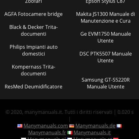
Zoofari
Epson Stylus C87
AGFA Fotocamere bridge
Makita JS1300 Manuale di
Manutenzione e Cura
Black & Decker Trita-
documenti
Ge EVM1750 Manuale
Utente
Philips Impianti auto
domestici
DSC PTK5507 Manuale
Utente
Kompernass Trita-
documenti
Samsung GT-S5220R
ResMed Deumidificatore
Manuale Utente
© 2020, manymanuals.it. Tutti i diritti riservati | 0.020 s
|
Manymanuals.com
Manymanuals.de
Manymanuals.fr
Manymanuals.it