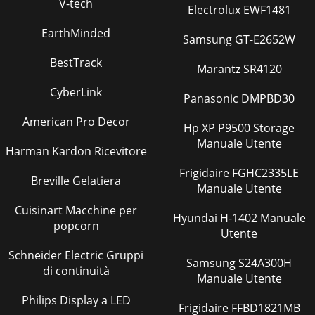
V-tech
Electrolux EWF1481
EarthMinded
Samsung GT-E2652W
BestTrack
Marantz SR4120
CyberLink
Panasonic DMPBD30
American Pro Decor
Hp XP P9500 Storage
Manuale Utente
Harman Kardon Ricevitore
Frigidaire FGHC2335LE
Breville Gelatiera
Manuale Utente
Cuisinart Macchine per
Hyundai H-1402 Manuale
popcorn
Utente
Schneider Electric Gruppi
Samsung S24A300H
di continuità
Manuale Utente
Philips Display a LED
Frigidaire FFBD1821MB