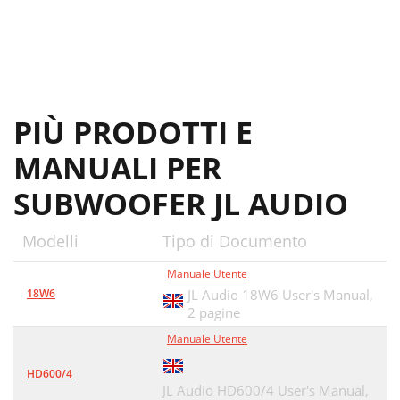
PIÙ PRODOTTI E
MANUALI PER
SUBWOOFER JL AUDIO
Modelli
Tipo di Documento
Manuale Utente
18W6
JL Audio 18W6 User's Manual,
2 pagine
Manuale Utente
HD600/4
JL Audio HD600/4 User's Manual,