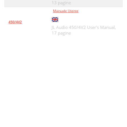
13 pagine
Manuale Utente
450/4V2
JL Audio 450/4V2 User's Manual,
17 pagine