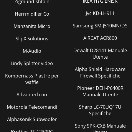
IKEA HYGIENISK
Zigmund-shtain
Jvc KD-LH911
Herrmidifier Co
Samsung SM-J510MN/DS
Manzanita Micro
AIRCAT ACR800
SlipX Solutions
Dewalt D28141 Manuale
M-Audio
Utente
Lindy Splitter video
Alpha Shield Hardware
Kompernass Piastre per
Firewall Specifiche
waffle
Pioneer DEH-P6400R
Advantech no
Manuale Utente
Motorola Telecomandi
Sharp LC-70UQ17U
Specifiche
Alphasonik Subwoofer
Sony SPK-CXB Manuale
Brother PT-1230PC