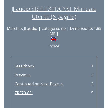
Jl audio SB-F-EXPDCNSL Manuale
Utente (6 pagine)
Marchio:
Jl-audio
| Categoria:
no
| Dimensione: 1.85
MB |
Indice
Stealthbox
1
Previous
2
Continued on Next Page ➔
2
ZR570-CSi
5