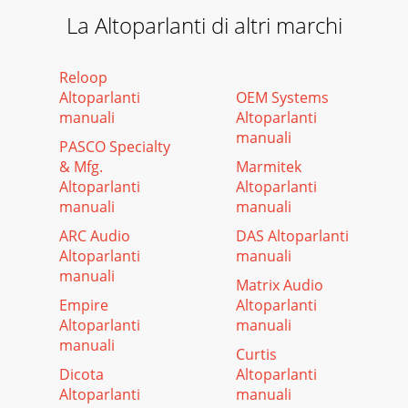
La Altoparlanti di altri marchi
Reloop
Altoparlanti
OEM Systems
manuali
Altoparlanti
manuali
PASCO Specialty
& Mfg.
Marmitek
Altoparlanti
Altoparlanti
manuali
manuali
ARC Audio
DAS Altoparlanti
Altoparlanti
manuali
manuali
Matrix Audio
Empire
Altoparlanti
Altoparlanti
manuali
manuali
Curtis
Dicota
Altoparlanti
Altoparlanti
manuali