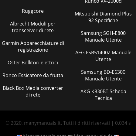
Runco VX-2000d
Ruggcore
Mitsubishi Diamond Plus
92 Specifiche
Albrecht Moduli per
transceiver di rete
Samsung SGH-E800
Manuale Utente
Garmin Apparecchiature di
registrazione
AEG FSB51400Z Manuale
Utente
Oster Bollitori elettrici
Samsung BD-E6300
Ronco Essicatore da frutta
Manuale Utente
Black Box Media converter
AKG K830BT Scheda
di rete
Tecnica
© 2020, manymanuals.it. Tutti i diritti riservati | 0.034 s
|