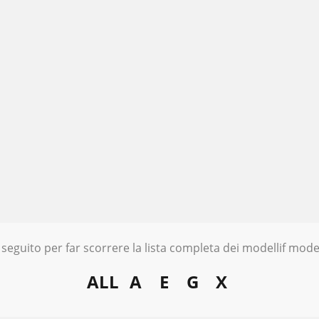
 seguito per far scorrere la lista completa dei modellif model
ALL
A
E
G
X