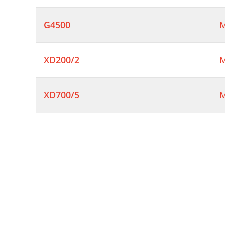
G4500
M
XD200/2
M
XD700/5
M