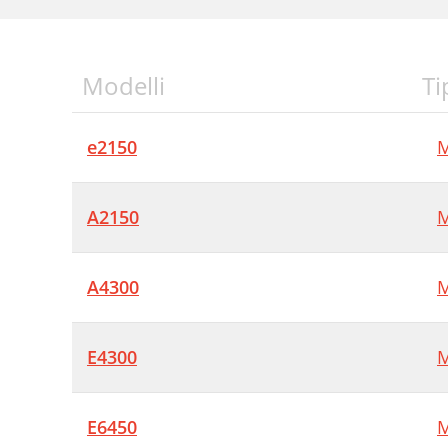
Modelli
Ti
e2150
M
A2150
M
A4300
M
E4300
M
E6450
M