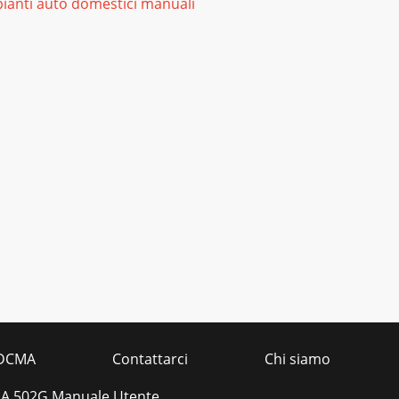
ianti auto domestici manuali
DCMA
Contattarci
Chi siamo
PA 502G Manuale Utente