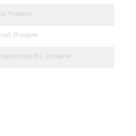
al,
11 pagine
nual,
20 pagine
al [en] [es] [fr] ,
20 pagine