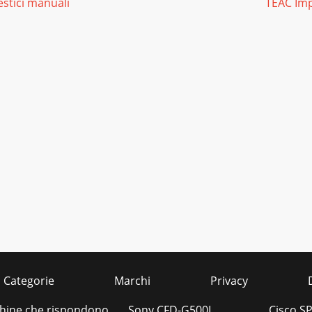
stici manuali
TEAC Imp
Categorie
Marchi
Privacy
hine che rispondono
Sony CFD-G500L
Cisco S