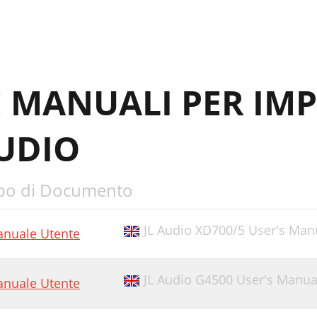
E MANUALI PER IM
AUDIO
po di Documento
JL Audio XD700/5 User's Manua
nuale Utente
JL Audio G4500 User's Manua
nuale Utente