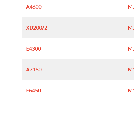
A4300
Ma
XD200/2
Ma
E4300
Ma
A2150
Ma
E6450
Ma