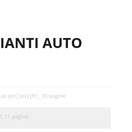
PIANTI AUTO
l [en] [es] [fr] ,
20 pagine
l,
11 pagine