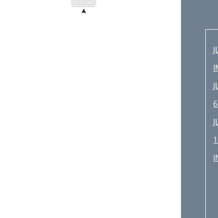
J
J
6
J
1
I