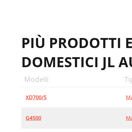
PIÙ PRODOTTI 
DOMESTICI JL 
Modelli
Ti
XD700/5
Ma
G4500
Ma