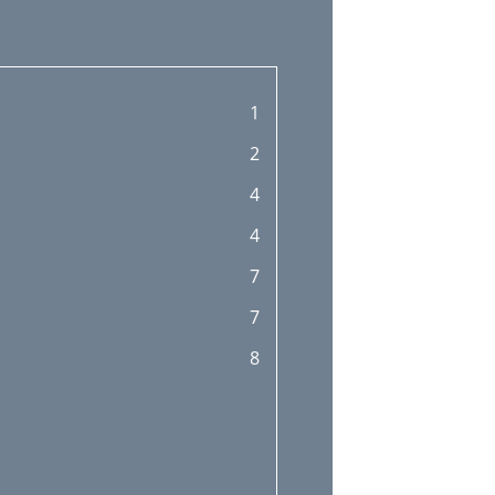
1
2
4
4
7
7
8