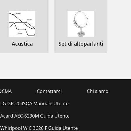
Acustica
Set di altoparlanti
DCMA
Contattarci
Chi siamo
LG GR-204SQA Manuale Utente
Acard AEC-6290M Guida Utente
Whirlpool WIC 3C26 F Guida Utente