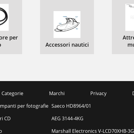
ore per
Attr
o
Accessori nautici
mu
Categorie
Marchi
Privacy
ampanti per fotografie
Saeco HD8964/01
ri CD
AEG 3144-4KG
o
Marshall Electronics V-LCD70XHB-3