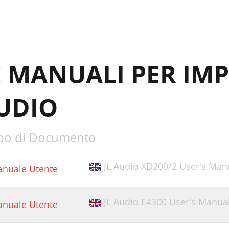
E MANUALI PER IM
AUDIO
po di Documento
JL Audio XD200/2 User's Man
nuale Utente
JL Audio E4300 User's Manua
nuale Utente