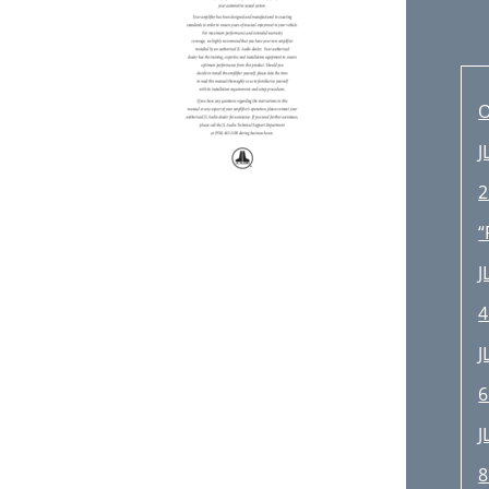
J
2
“
J
4
J
6
J
8