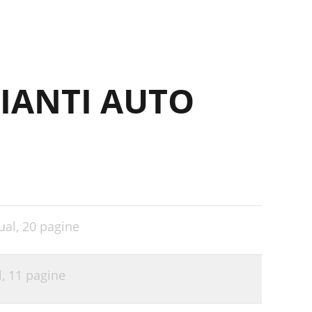
PIANTI AUTO
ual,
20 pagine
l,
11 pagine