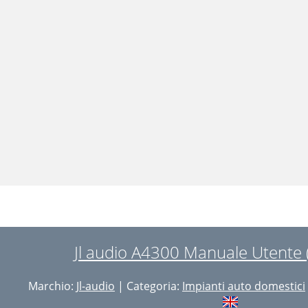
Jl audio A4300 Manuale Utente 
Marchio:
Jl-audio
| Categoria:
Impianti auto domestici