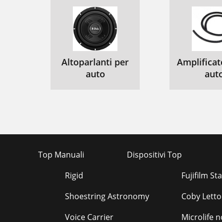
Altoparlanti per
Amplificat
auto
aut
Top Manuali
Dispositivi Top
Rigid
Fujifilm St
Shoestring Astronomy
Coby Letto
Voice Carrier
Microlife n