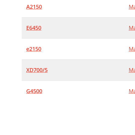
A2150
Ma
E6450
Ma
e2150
Ma
XD700/5
Ma
G4500
Ma