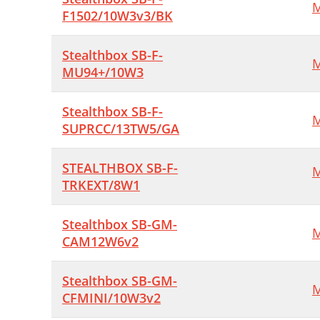
M
F1502/10W3v3/BK
Stealthbox SB-F-
M
MU94+/10W3
Stealthbox SB-F-
M
SUPRCC/13TW5/GA
STEALTHBOX SB-F-
M
TRKEXT/8W1
Stealthbox SB-GM-
M
CAM12W6v2
Stealthbox SB-GM-
M
CFMINI/10W3v2