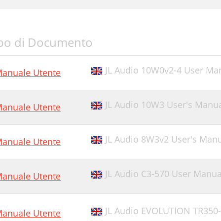
po di Documento
JL Audio 10W0v2-4 User Ma
anuale Utente
JL Audio 10W3 User's Manu
anuale Utente
JL Audio 8W3v2 User's Man
anuale Utente
JL Audio C3-570 User Manua
anuale Utente
JL Audio EVOLUTION TR350-
anuale Utente