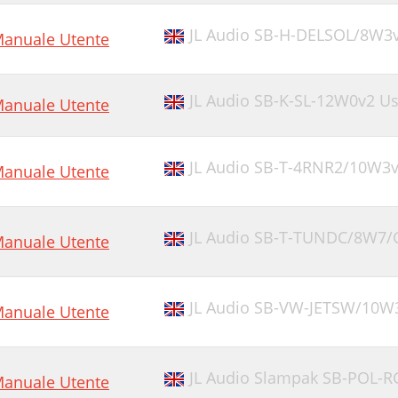
JL Audio SB-H-DELSOL/8W3
anuale Utente
JL Audio SB-K-SL-12W0v2 U
anuale Utente
JL Audio SB-T-4RNR2/10W3
anuale Utente
JL Audio SB-T-TUNDC/8W7/
anuale Utente
JL Audio SB-VW-JETSW/10W
anuale Utente
JL Audio Slampak SB-POL-
anuale Utente