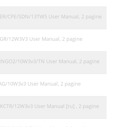
3SER/CPE/SDN/13TW5 User Manual,
2 pagine
CLGR/12W3V3 User Manual,
2 pagine
-DRNGO2/10W3v3/TN User Manual,
2 pagine
MAG/10W3v3 User Manual,
2 pagine
RKCTR/12W3v3 User Manual [ru] ,
2 pagine