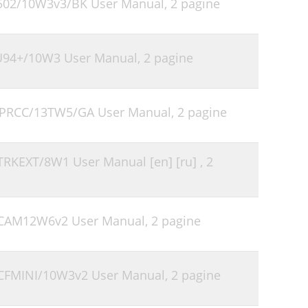
F1502/10W3v3/BK User Manual,
2 pagine
MU94+/10W3 User Manual,
2 pagine
SUPRCC/13TW5/GA User Manual,
2 pagine
TRKEXT/8W1 User Manual [en] [ru] ,
2
M-CAM12W6v2 User Manual,
2 pagine
-CFMINI/10W3v2 User Manual,
2 pagine