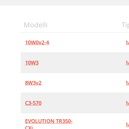
Modelli
Ti
10W0v2-4
M
10W3
M
8W3v2
M
C3-570
M
EVOLUTION TR350-
M
CXi