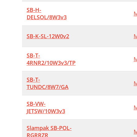
SB-H-
M
DELSOL/8W3v3
SB-K-SL-12W0v2
M
SB-T-
M
4RNR2/10W3v3/TP
SB-T-
M
TUNDC/8W7/GA
SB-VW-
M
JETSW/10W3v3
Slampak SB-POL-
M
RGRRZR